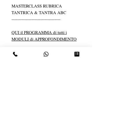
MASTERCLASS RUBRICA
TANTRICA & TANTRA ABC
----------------------------------
QUI il PROGRAMMA di tutti i
MODULI di APPROFONDIMENTO
Più informazioni
ADI ANANDA
Sito - sito web
.
Pagina Facebook
- EVENTI &
Curiosità
.
INSTAGRAM
.
EVENTI & CLASSI GRATUITE